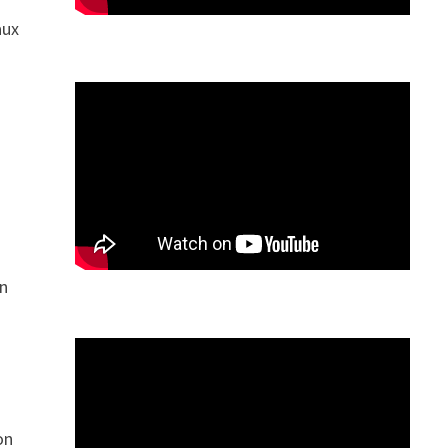
aux
on
on