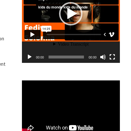
on
00:00
00:00
ent