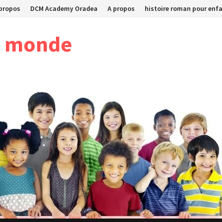
 propos
DCM Academy Oradea
A propos
histoire roman pour enfan
u monde