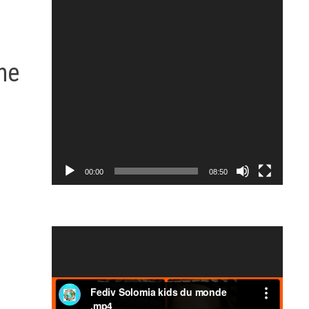
ne
00:00
08:50
Video
Player