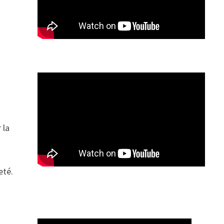
 la
eté.