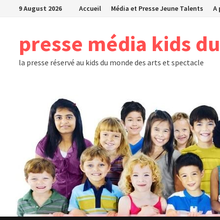
Skip
9 August 2026
Accueil
Média et Presse Jeune Talents
A
to
content
presse média kids d
la presse réservé au kids du monde des arts et spectacle