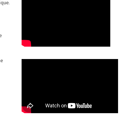
ique.
e
le