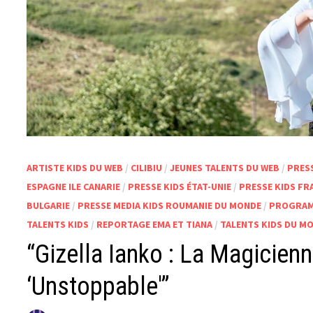
ARTISTE KIDS DU WEB
/
CILIBIU
/
JEUNES TALENTS DU WEB
/
PRES
ESPAGNE ILE CANARIE
/
PRESSE KIDS ÉTAT-UNIE
/
PRESSE KIDS FR
BULGARIE
/
PRESSE MEDIA KIDS ROUMANIE DU MONDE
/
PROGRAMM
TALENTS KIDS
/
REPORTAGE EMA ET TIANA
/
TALENTS KIDS DU M
“Gizella Ianko : La Magicienn
‘Unstoppable'”