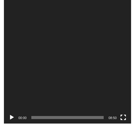
Video
Player
00:00
08:50