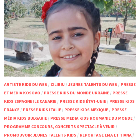
ARTISTE KIDS DU WEB
/
CILIBIU
/
JEUNES TALENTS DU WEB
/
PRESSE
ET MEDIA KOSOVO
/
PRESSE KIDS DU MONDE UKRAINE
/
PRESSE
KIDS ESPAGNE ILE CANARIE
/
PRESSE KIDS ÉTAT-UNIE
/
PRESSE KIDS
FRANCE
/
PRESSE KIDS ITALIE
/
PRESSE KIDS MEXIQUE
/
PRESSE
MÉDIA KIDS BULGARIE
/
PRESSE MEDIA KIDS ROUMANIE DU MONDE
/
PROGRAMME CONCOURS, CONCERTS SPECTACLE À VENIR
/
PROMOUVOIR JEUNES TALENTS KIDS
/
REPORTAGE EMA ET TIANA
/