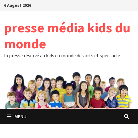
Skip
6 August 2026
to
content
presse média kids du
monde
la presse réservé au kids du monde des arts et spectacle
MENU