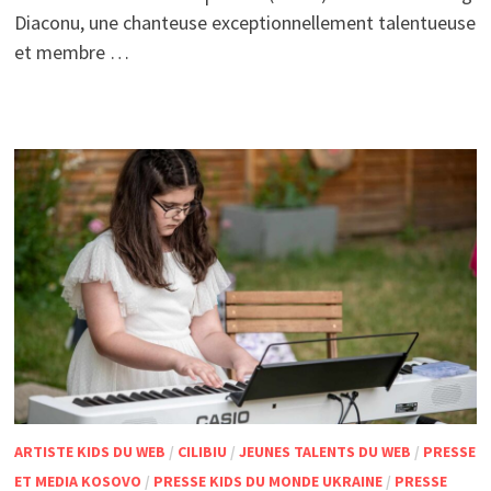
Diaconu, une chanteuse exceptionnellement talentueuse
et membre …
ARTISTE KIDS DU WEB
/
CILIBIU
/
JEUNES TALENTS DU WEB
/
PRESSE
ET MEDIA KOSOVO
/
PRESSE KIDS DU MONDE UKRAINE
/
PRESSE