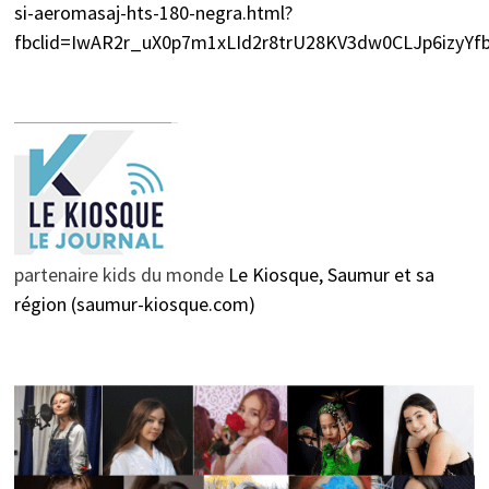
si-aeromasaj-hts-180-negra.html?
fbclid=IwAR2r_uX0p7m1xLId2r8trU28KV3dw0CLJp6izyY
partenaire kids du monde
Le Kiosque, Saumur et sa
région (saumur-kiosque.com)