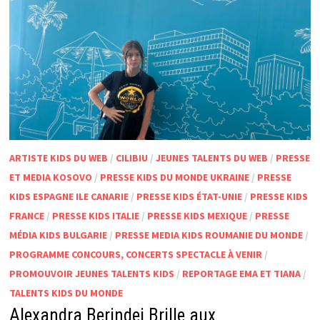
ARTISTE KIDS DU WEB
/
CILIBIU
/
JEUNES TALENTS DU WEB
/
PRESSE
ET MEDIA KOSOVO
/
PRESSE KIDS DU MONDE UKRAINE
/
PRESSE
KIDS ESPAGNE ILE CANARIE
/
PRESSE KIDS ÉTAT-UNIE
/
PRESSE KIDS
FRANCE
/
PRESSE KIDS ITALIE
/
PRESSE KIDS MEXIQUE
/
PRESSE
MÉDIA KIDS BULGARIE
/
PRESSE MEDIA KIDS ROUMANIE DU MONDE
/
PROGRAMME CONCOURS, CONCERTS SPECTACLE À VENIR
/
PROMOUVOIR JEUNES TALENTS KIDS
/
REPORTAGE EMA ET TIANA
/
TALENTS KIDS DU MONDE
Alexandra Berindei Brille aux