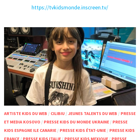
https://tvkidsmonde.inscreen.tv/
ARTISTE KIDS DU WEB
/
CILIBIU
/
JEUNES TALENTS DU WEB
/
PRESSE
ET MEDIA KOSOVO
/
PRESSE KIDS DU MONDE UKRAINE
/
PRESSE
KIDS ESPAGNE ILE CANARIE
/
PRESSE KIDS ÉTAT-UNIE
/
PRESSE KIDS
FRANCE
/
PRESSE KIDS ITALIE
/
PRESSE KIDS MEXIQUE
/
PRESSE