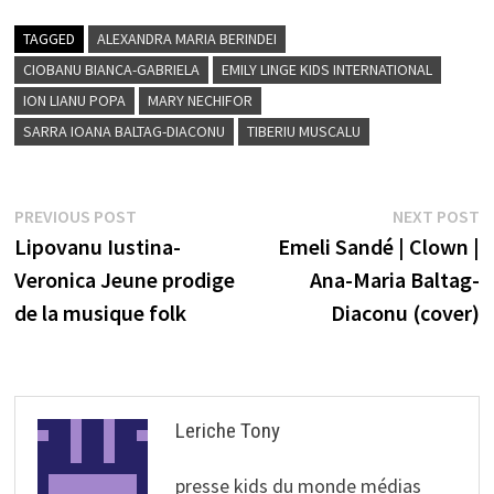
TAGGED
ALEXANDRA MARIA BERINDEI
CIOBANU BIANCA-GABRIELA
EMILY LINGE KIDS INTERNATIONAL
ION LIANU POPA
MARY NECHIFOR
SARRA IOANA BALTAG-DIACONU
TIBERIU MUSCALU
Post
Previous
N
PREVIOUS POST
NEXT POST
post:
p
Lipovanu Iustina-
Emeli Sandé | Clown |
navigation
Veronica Jeune prodige
Ana-Maria Baltag-
de la musique folk
Diaconu (cover)
Leriche Tony
presse kids du monde médias