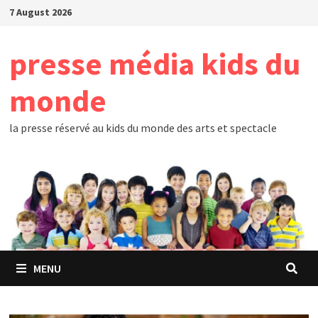
Skip
7 August 2026
to
content
presse média kids du
monde
la presse réservé au kids du monde des arts et spectacle
MENU