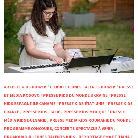
ARTISTE KIDS DU WEB
/
CILIBIU
/
JEUNES TALENTS DU WEB
/
PRESSE
ET MEDIA KOSOVO
/
PRESSE KIDS DU MONDE UKRAINE
/
PRESSE
KIDS ESPAGNE ILE CANARIE
/
PRESSE KIDS ÉTAT-UNIE
/
PRESSE KIDS
FRANCE
/
PRESSE KIDS ITALIE
/
PRESSE KIDS MEXIQUE
/
PRESSE
MÉDIA KIDS BULGARIE
/
PRESSE MEDIA KIDS ROUMANIE DU MONDE
/
PROGRAMME CONCOURS, CONCERTS SPECTACLE À VENIR
/
PROMOUVOIR JEUNES TALENTS KIDS
/
REPORTAGE EMA ET TIANA
/