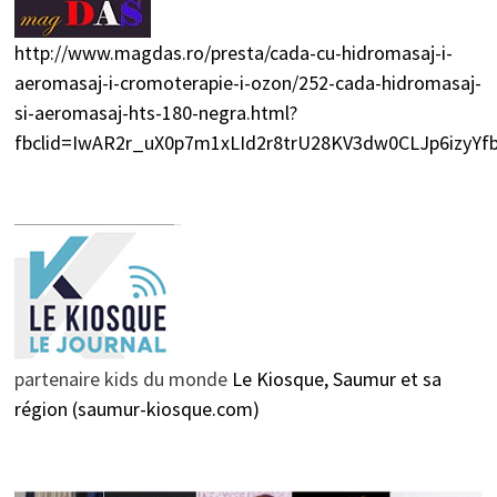
http://www.magdas.ro/presta/cada-cu-hidromasaj-i-
aeromasaj-i-cromoterapie-i-ozon/252-cada-hidromasaj-
si-aeromasaj-hts-180-negra.html?
fbclid=IwAR2r_uX0p7m1xLId2r8trU28KV3dw0CLJp6izyY
partenaire kids du monde
Le Kiosque, Saumur et sa
région (saumur-kiosque.com)