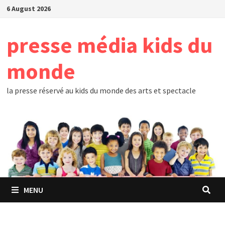
Skip
6 August 2026
to
content
presse média kids du
monde
la presse réservé au kids du monde des arts et spectacle
MENU