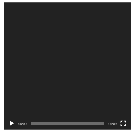
Video
Player
00:00
05:09