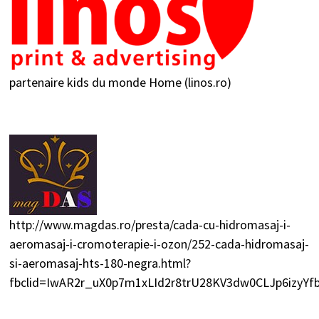
partenaire kids du monde
Home (linos.ro)
http://www.magdas.ro/presta/cada-cu-hidromasaj-i-
aeromasaj-i-cromoterapie-i-ozon/252-cada-hidromasaj-
si-aeromasaj-hts-180-negra.html?
fbclid=IwAR2r_uX0p7m1xLId2r8trU28KV3dw0CLJp6izyY