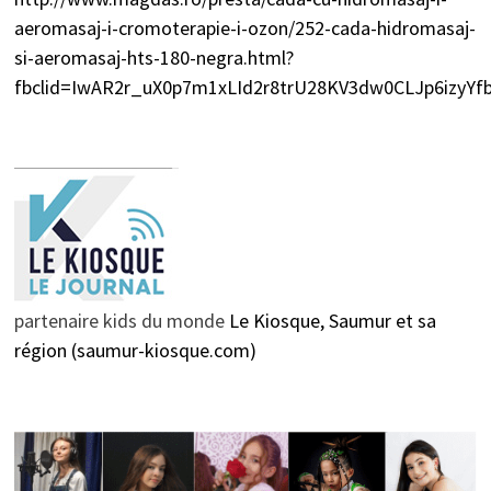
aeromasaj-i-cromoterapie-i-ozon/252-cada-hidromasaj-
si-aeromasaj-hts-180-negra.html?
fbclid=IwAR2r_uX0p7m1xLId2r8trU28KV3dw0CLJp6izyY
partenaire kids du monde
Le Kiosque, Saumur et sa
région (saumur-kiosque.com)