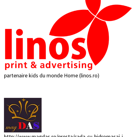
partenaire kids du monde
Home (linos.ro)
http://www.magdas.ro/presta/cada-cu-hidromasaj-i-