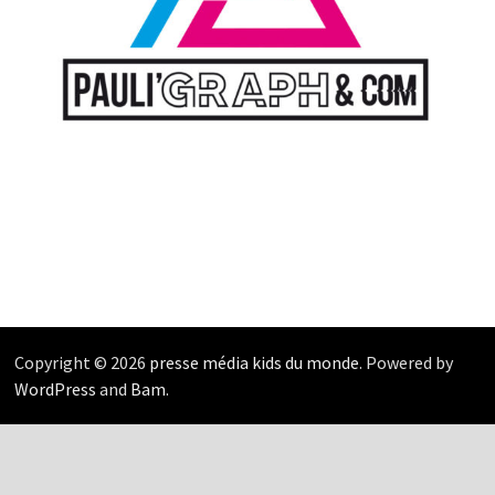
Copyright © 2026
presse média kids du monde
. Powered by
WordPress
and
Bam
.