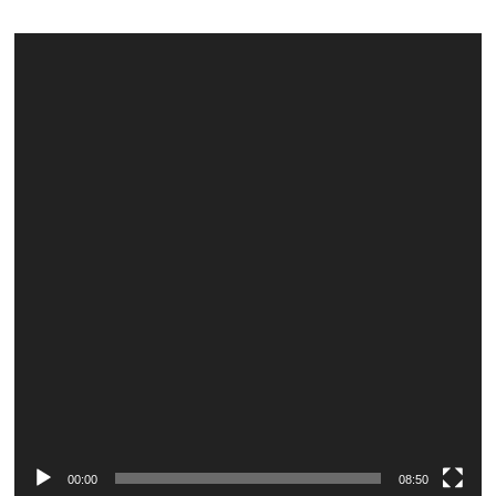
Video
Player
00:00
08:50