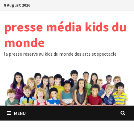
Skip
8 August 2026
to
content
presse média kids du
monde
la presse réservé au kids du monde des arts et spectacle
MENU