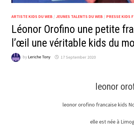
ARTISTE KIDS DU WEB
/
JEUNES TALENTS DU WEB
/
PRESSE KIDS 
Léonor Orofino une petite fr
l’œil une véritable kids du m
by
Leriche Tony
17 September 2020
leonor oro
leonor orofino francaise kids 
elle est née à Limo