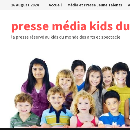
Skip
26 August 2024
Accueil
Média et Presse Jeune Talents
to
content
presse média kids d
la presse réservé au kids du monde des arts et spectacle