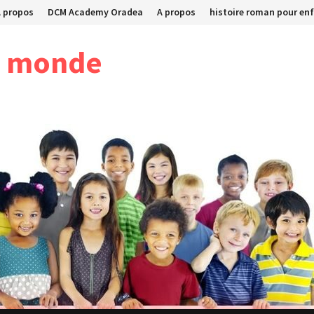
A propos
DCM Academy Oradea
A propos
histoire roman pour enf
u monde