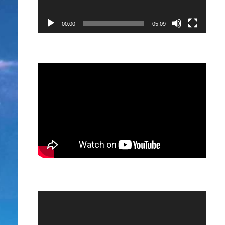
00:00
05:09
Video
Player