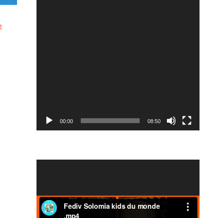
E
00:00
08:50
Video
Player