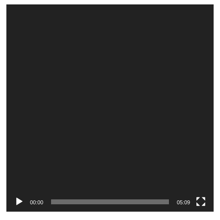
Video
Player
00:00
05:09