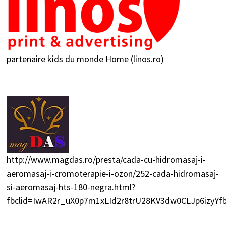
partenaire kids du monde
Home (linos.ro)
http://www.magdas.ro/presta/cada-cu-hidromasaj-i-
aeromasaj-i-cromoterapie-i-ozon/252-cada-hidromasaj-
si-aeromasaj-hts-180-negra.html?
fbclid=IwAR2r_uX0p7m1xLId2r8trU28KV3dw0CLJp6izyY