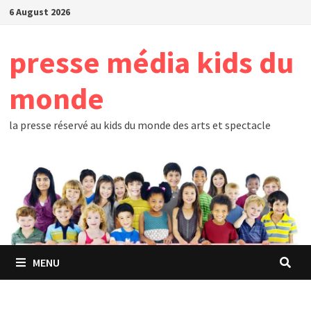
Skip
6 August 2026
to
content
presse média kids du
monde
la presse réservé au kids du monde des arts et spectacle
MENU