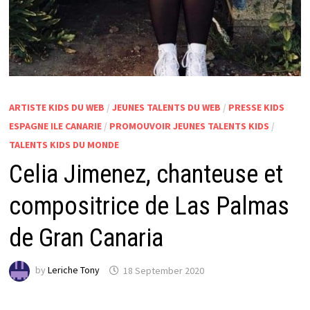
ARTISTE KIDS DU WEB
/
JEUNES TALENTS DU WEB
/
PRESSE KIDS
ESPAGNE ILE CANARIE
/
PROMOUVOIR JEUNES TALENTS KIDS
/
TALENTS KIDS DU MONDE
Celia Jimenez, chanteuse et
compositrice de Las Palmas
de Gran Canaria
by
Leriche Tony
18 September 2020