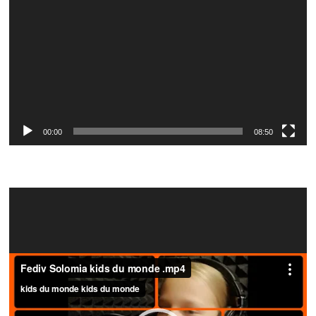
00:00
08:50
Video
Player