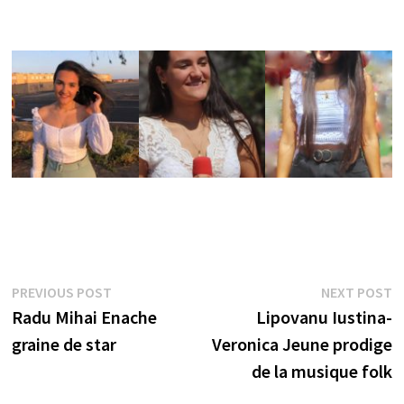
Post
Previous
N
PREVIOUS POST
NEXT POST
post:
p
Radu Mihai Enache
Lipovanu Iustina-
navigation
graine de star
Veronica Jeune prodige
de la musique folk