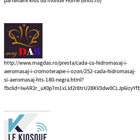
partenaire kids du monde
Home (linos.ro)
http://www.magdas.ro/presta/cada-cu-hidromasaj-i-
aeromasaj-i-cromoterapie-i-ozon/252-cada-hidromasaj-
si-aeromasaj-hts-180-negra.html?
fbclid=IwAR2r_uX0p7m1xLId2r8trU28KV3dw0CLJp6izyY