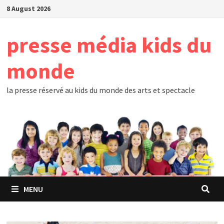
Skip
8 August 2026
to
content
presse média kids du
monde
la presse réservé au kids du monde des arts et spectacle
MENU