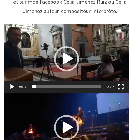
et sur mon Facebook Celia Jimenez Ruiz ou Celia
Jiménez auteur-compositeur-interprète.
Video
Player
00:00
04:07
Video
Player