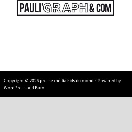
Copyright © 2026
presse média kids du monde
. Powered by
WordPress
and
Bam
.