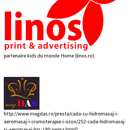
partenaire kids du monde
Home (linos.ro)
http://www.magdas.ro/presta/cada-cu-hidromasaj-i-
aeromasaj-i-cromoterapie-i-ozon/252-cada-hidromasaj-
si-aeromasaj-hts-180-negra.html?