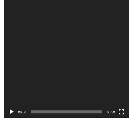
Player
00:00
08:50