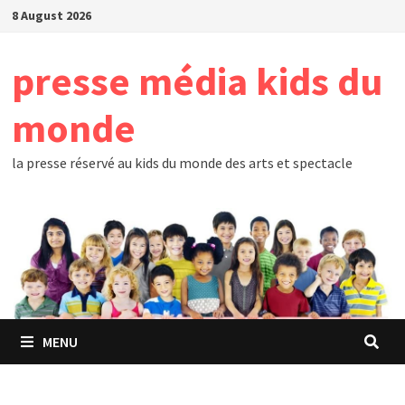
Skip
8 August 2026
to
content
presse média kids du
monde
la presse réservé au kids du monde des arts et spectacle
MENU