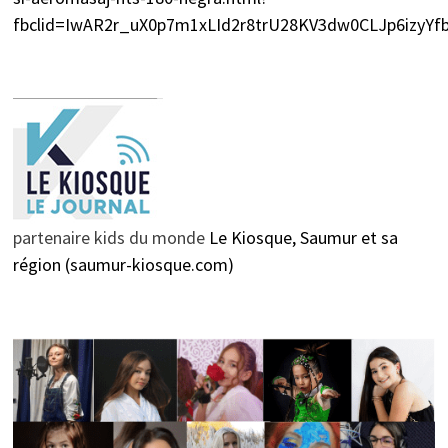
fbclid=IwAR2r_uX0p7m1xLId2r8trU28KV3dw0CLJp6izyY
partenaire kids du monde
Le Kiosque, Saumur et sa
région (saumur-kiosque.com)