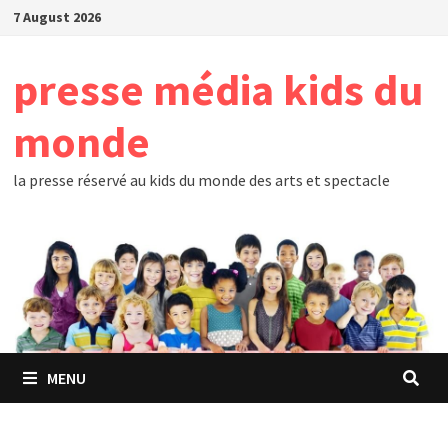
Skip
7 August 2026
to
content
presse média kids du
monde
la presse réservé au kids du monde des arts et spectacle
MENU