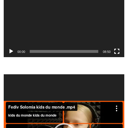
00:00
08:50
Video
Player