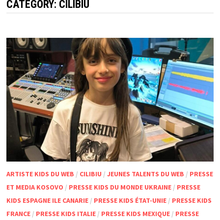
CATEGORY:
CILIBIU
ARTISTE KIDS DU WEB
/
CILIBIU
/
JEUNES TALENTS DU WEB
/
PRESSE
ET MEDIA KOSOVO
/
PRESSE KIDS DU MONDE UKRAINE
/
PRESSE
KIDS ESPAGNE ILE CANARIE
/
PRESSE KIDS ÉTAT-UNIE
/
PRESSE KIDS
FRANCE
/
PRESSE KIDS ITALIE
/
PRESSE KIDS MEXIQUE
/
PRESSE