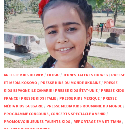
ARTISTE KIDS DU WEB
/
CILIBIU
/
JEUNES TALENTS DU WEB
/
PRESSE
ET MEDIA KOSOVO
/
PRESSE KIDS DU MONDE UKRAINE
/
PRESSE
KIDS ESPAGNE ILE CANARIE
/
PRESSE KIDS ÉTAT-UNIE
/
PRESSE KIDS
FRANCE
/
PRESSE KIDS ITALIE
/
PRESSE KIDS MEXIQUE
/
PRESSE
MÉDIA KIDS BULGARIE
/
PRESSE MEDIA KIDS ROUMANIE DU MONDE
/
PROGRAMME CONCOURS, CONCERTS SPECTACLE À VENIR
/
PROMOUVOIR JEUNES TALENTS KIDS
/
REPORTAGE EMA ET TIANA
/