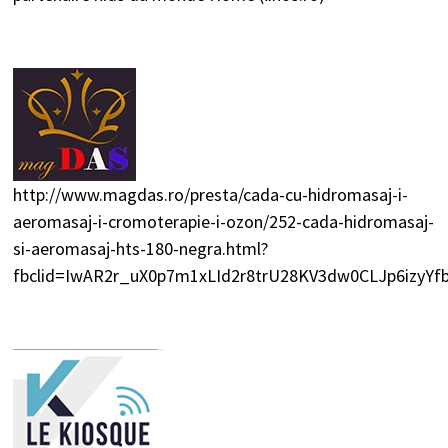
http://www.magdas.ro/presta/cada-cu-hidromasaj-i-
aeromasaj-i-cromoterapie-i-ozon/252-cada-hidromasaj-
si-aeromasaj-hts-180-negra.html?
fbclid=IwAR2r_uX0p7m1xLId2r8trU28KV3dw0CLJp6izyY