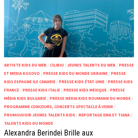
ARTISTE KIDS DU WEB
/
CILIBIU
/
JEUNES TALENTS DU WEB
/
PRESSE
ET MEDIA KOSOVO
/
PRESSE KIDS DU MONDE UKRAINE
/
PRESSE
KIDS ESPAGNE ILE CANARIE
/
PRESSE KIDS ÉTAT-UNIE
/
PRESSE KIDS
FRANCE
/
PRESSE KIDS ITALIE
/
PRESSE KIDS MEXIQUE
/
PRESSE
MÉDIA KIDS BULGARIE
/
PRESSE MEDIA KIDS ROUMANIE DU MONDE
/
PROGRAMME CONCOURS, CONCERTS SPECTACLE À VENIR
/
PROMOUVOIR JEUNES TALENTS KIDS
/
REPORTAGE EMA ET TIANA
/
TALENTS KIDS DU MONDE
Alexandra Berindei Brille aux