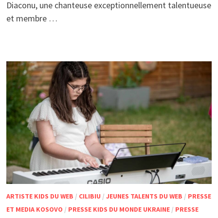
Diaconu, une chanteuse exceptionnellement talentueuse
et membre …
ARTISTE KIDS DU WEB
/
CILIBIU
/
JEUNES TALENTS DU WEB
/
PRESSE
ET MEDIA KOSOVO
/
PRESSE KIDS DU MONDE UKRAINE
/
PRESSE