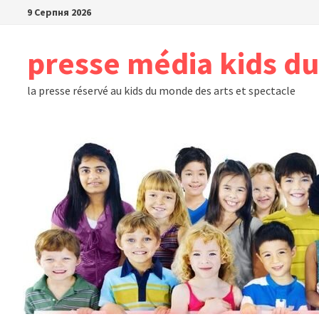
Skip
9 Серпня 2026
to
content
presse média kids d
la presse réservé au kids du monde des arts et spectacle