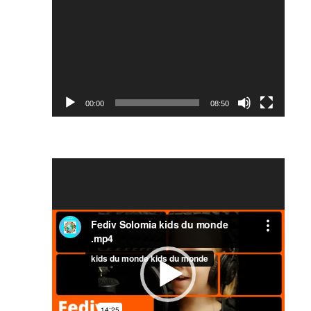
00:00
08:50
Відеопрогравач